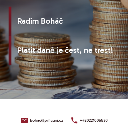
Radim Boháč
Platit daně je čest, ne trest!
bohac@prf.cuni.cz
+420221005530