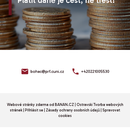
Platit daně je čest, ne trest!
bohac@prf.cuni.cz
+420221005530
Webové stránky zdarma
od
BANAN.CZ
|
Ostravski Tvorba webových
stránek
|
Přihlásit se
|
Zásady ochrany osobních údajů
|
Spravovat
cookies