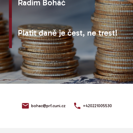
Radim Boháč
Platit daně je čest, ne trest!
bohac@prf.cuni.cz
+420221005530